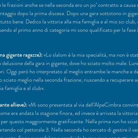
le frazioni anche se nella seconda ero un po’ contratto a causa d
ntaggio dopo la prima discesa. Dopo una gara sottotono in gigant
tutto bene. Dedico la vittoria alla mia famiglia e al mio sci club,
ssendo al primo anno di categoria mi sono qualificato per la fase 
ma gigante ragazze):
 «Lo slalom è la mia specialità, ma non è stat
a delusione della gara in gigante, dove ho sciato molto male. Lun
lori. Oggi però ho interpretato al meglio entrambe le manche e de
 sciato meglio nella seconda frazione, riuscendo a recuperare 
a famiglia e al club».
nte allieve):
 «Mi sono presentata al via dell’AlpeCimbra convint
ome era andata la stagione finora, ed invece è arrivata la vittoria 
 per questo maggiormente gratificante. Nella prima run ho sciat
artendo col pettorale 3. Nella seconda ho cercato di gestire il va