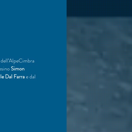
i dell’AlpeCimbra 
esino 
Simon 
le Dal Farra
 e dal 