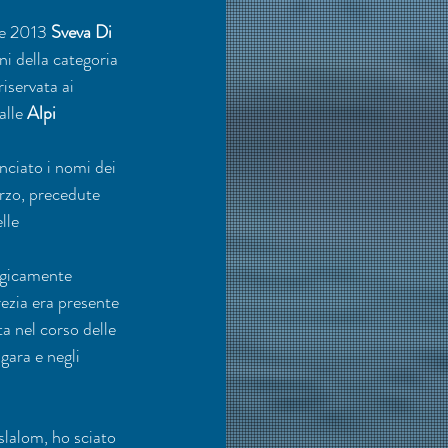
se 2013 
Sveva Di 
ni della categoria 
iservata ai 
alle 
Alpi 
nciato i nomi dei 
rzo, precedute 
lle 
ragicamente 
ezia era presente 
a nel corso delle 
gara e negli 
lalom, ho sciato 