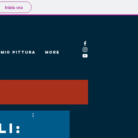
Inizia ora
EMIO PITTURA
More
li: