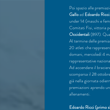
Poi spazio alle premiaz
Gallo
 ed 
Edoardo Ricci
under 14 (maschi e femmi
Comitati Fisi, vittoria pe
Occidentali
 (897). Quar
Al termine delle premia
20 atleti che rappresen
domani, mercoledì 4 mar
rappresentative nazional
Ad accendere il braciere
scomparsa il 28 ottobr
già nella giornata odier
premiazioni aprendo una 
allenamenti.
Edoardo Ricci (primo sl