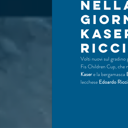
nell
gior
Kase
Ricc
Volti nuovi sul gradino 
Fis Children Cup, che n
Kaser
 e la bergamasca 
lecchese 
Edoardo Ricci