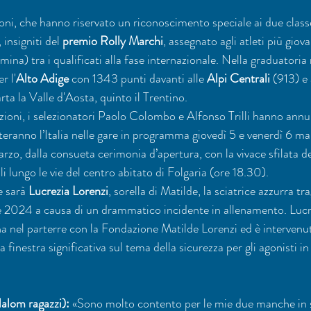
ioni, che hanno riservato un riconoscimento speciale ai due clas
, insigniti del 
premio Rolly Marchi
, assegnato agli atleti più giova
na) tra i qualificati alla fase internazionale. Nella graduatoria r
r l'
Alto Adige
 con 1343 punti davanti alle 
Alpi Centrali
 (913) e 
ta la Valle d'Aosta, quinto il Trentino.
zioni, i selezionatori Paolo Colombo e Alfonso Trilli hanno annu
teranno l’Italia nelle gare in programma giovedì 5 e venerdì 6 ma
zo, dalla consueta cerimonia d’apertura, con la vivace sfilata de
i lungo le vie del centro abitato di Folgaria (ore 18.30).
 sarà 
Lucrezia Lorenzi
, sorella di Matilde, la sciatrice azzurra t
e 2024 a causa di un drammatico incidente in allenamento. Lucr
na nel parterre con la Fondazione Matilde Lorenzi ed è intervenut
finestra significativa sul tema della sicurezza per gli agonisti in 
alom ragazzi):
 «Sono molto contento per le mie due manche in s