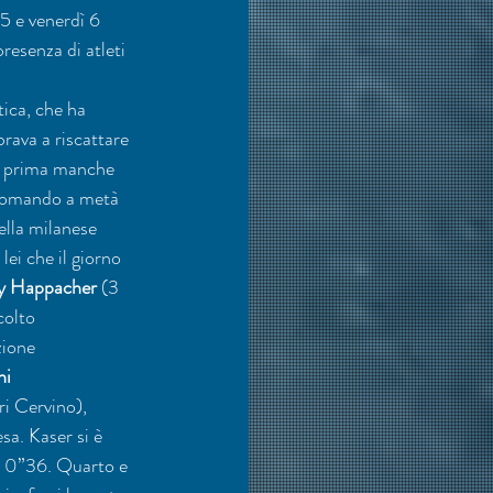
5 e venerdì 6 
resenza di atleti 
tica, che ha 
 brava a riscattare 
la prima manche 
 comando a metà 
ella milanese 
lei che il giorno 
 Happacher
 (3 
colto 
zione 
i 
ri Cervino), 
sa. Kaser si è 
a 0”36. Quarto e 