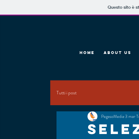
Questo sito è s
HOME
ABOUT US
Tutti i post
PegasoMedia
3 mar
T
Sele