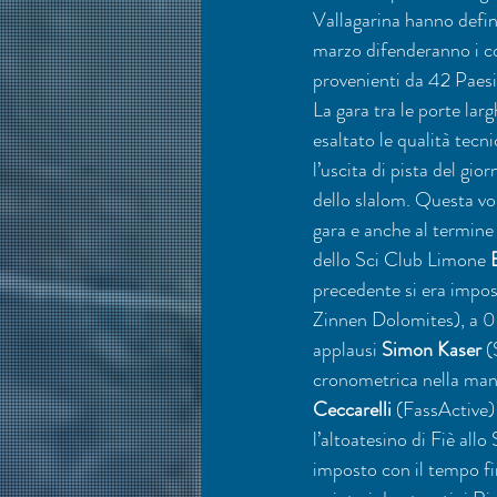
Vallagarina hanno defin
marzo difenderanno i colo
provenienti da 42 Paesi
La gara tra le porte lar
esaltato le qualità tecn
l’uscita di pista del g
dello slalom. Questa vo
gara e anche al termine 
dello Sci Club Limone 
precedente si era imposta
Zinnen Dolomites), a 0”
applausi 
Simon Kaser
 
cronometrica nella manc
Ceccarelli
 (FassActive) 
l’altoatesino di Fiè all
imposto con il tempo fi