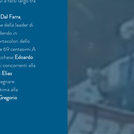
a farsi largo tra 
 Dal Farra
, 
 della leader di 
dendo in 
rtacolori dello 
 e 69 centesimi.A 
ecchese 
Edoardo 
i concorrenti alla 
 
Elias 
segnare 
tima alla 
Gregorio 