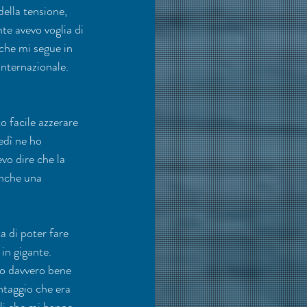
ella tensione, 
e avevo voglia di 
 che mi segue in 
internazionale. 
o facile azzerare 
edì ne ho 
vo dire che la 
anche una 
a di poter fare 
in gigante. 
o davvero bene 
ntaggio che era 