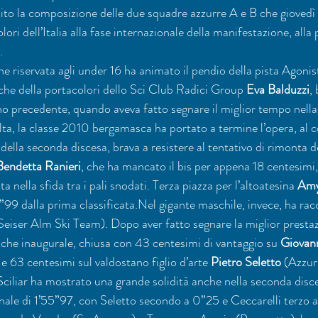
ito la composizione delle due squadre azzurre A e B che giovedì 
ri dell’Italia alla fase internazionale della manifestazione, alla p
.
ghe riservata agli under 16 ha animato il pendio della pista Agonis
iche della portacolori dello Sci Club Radici Group 
Eva Balduzzi
,
iorno precedente, quando aveva fatto segnare il miglior tempo nel
lta, la classe 2010 bergamasca ha portato a termine l’opera, al
della seconda discesa, brava a resistere al tentativo di rimonta d
Bendetta Ranieri
, che ha mancato il bis per appena 18 centesimi, 
 nella sfida tra i pali snodati. Terza piazza per l’altoatesina 
Amy
99 dalla prima classificata.Nel gigante maschile, invece, ha rac
(Seiser Alm Ski Team). Dopo aver fatto segnare la miglior presta
he inaugurale, chiusa con 43 centesimi di vantaggio su 
Giovann
e 63 centesimi sul valdostano figlio d’arte 
Pietro Seletto
 (Azzur
o Sciliar ha mostrato una grande solidità anche nella seconda disce
nale di 1’55”97, con Seletto secondo a 0”25 e Ceccarelli terzo 