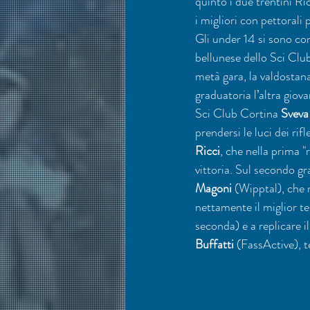
quinto i due trentini R
i migliori con pettorali p
Gli under 14 si sono con
bellunese dello Sci Clu
metà gara, la valdostan
graduatoria l’altra giova
Sci Club Cortina 
Sveva
prendersi le luci dei rif
Ricci
, che nella prima "
vittoria. Sul secondo gr
Magoni
 (Wipptal), che 
nettamente il miglior t
seconda) e a replicare i
Buffatti
 (FassActive), t