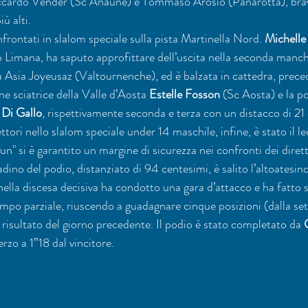
iccardo Vender (Sc Anaune) e Tommaso Arosio (Panarotta), bravi 
iù alti.
frontati in slalom speciale sulla pista Martinella Nord. 
Michelle
b Limana, ha saputo approfittare dell’uscita nella seconda manche
a Asia Joyeusaz (Valtournenche), ed è balzata in cattedra, prece
ne sciatrice della Valle d’Aosta 
Estelle Fosson
 (Sc Aosta) e la po
 Di Gallo
, rispettivamente seconda e terza con un distacco di 21
lettori nello slalom speciale under 14 maschile, infine, è stato il l
run" si è garantito un margine di sicurezza nei confronti dei dirett
adino del podio, distanziato di 94 centesimi, è salito l’altoatesino
nella discesa decisiva ha condotto una gara d’attacco e ha fatto 
empo parziale, riuscendo a guadagnare cinque posizioni (dalla set
l risultato del giorno precedente. Il podio è stato completato da 
erzo a 1”18 dal vincitore.