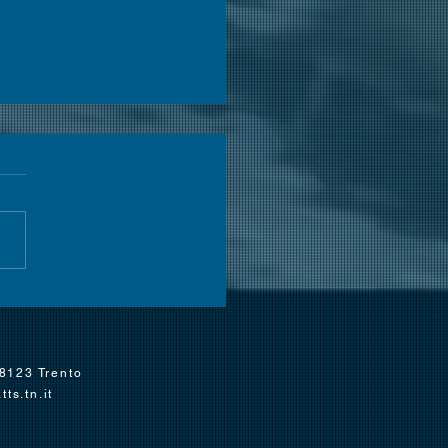
ande
ettacolo
l'inaugurazione
38123 Trento
ts.tn.it
ll'AlpeCimbra
s Children Cup