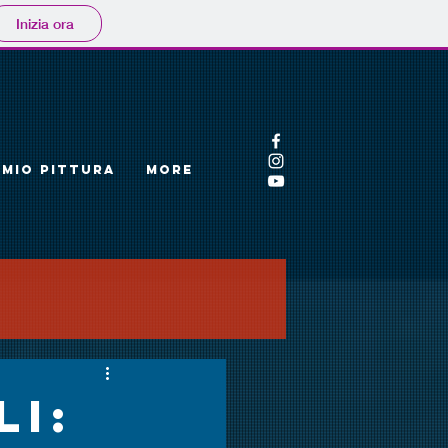
Inizia ora
EMIO PITTURA
More
li: