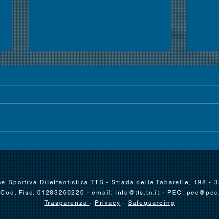
Doppio acuto
Gr
azzurro nella
sp
prima giornata
al
e Sportiva Dilettantistica TTS - Strada delle Tabarelle, 198 - 
della fase
 Cod. Fisc. 01283260220 - email:
info@tts.tn.it
- PEC:
pec@pec.t
de
internazionale,
Trasparenza
-
Privacy
-
Safeguarding
Fi
esultano anche