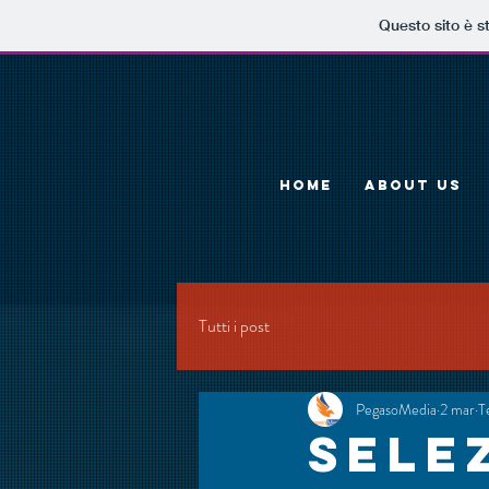
Questo sito è s
HOME
ABOUT US
Tutti i post
PegasoMedia
2 mar
T
Sele