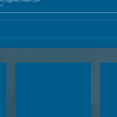
alom_Gigante_Under16
.pdf
KB