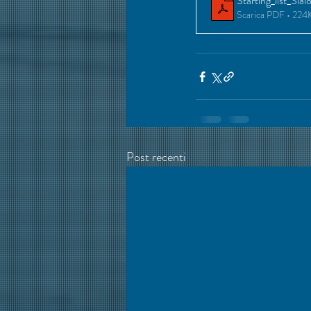
Starting_list_Sl
Scarica PDF • 224
Post recenti