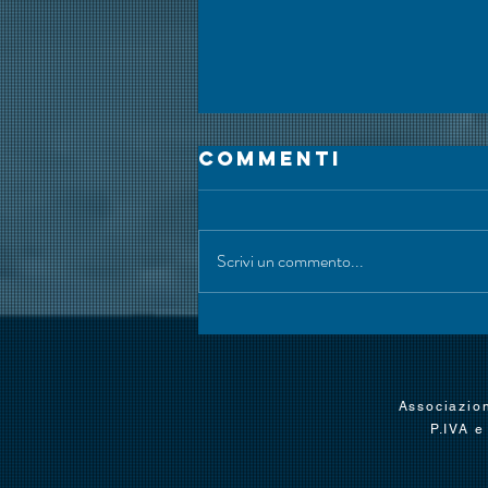
Commenti
Scrivi un commento...
L'Italia vince
la 65ª
AlpeCimbra Fis
Associazion
Children Cup
P.IVA e