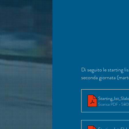
Di seguito le starting li
seconda giornata (marte
Starting_list_Sl
Scarica PDF • 58