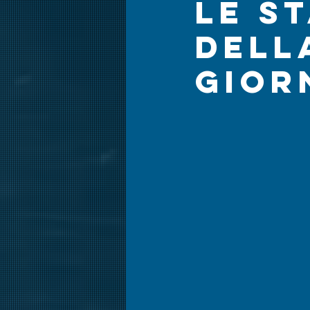
le s
dell
gior