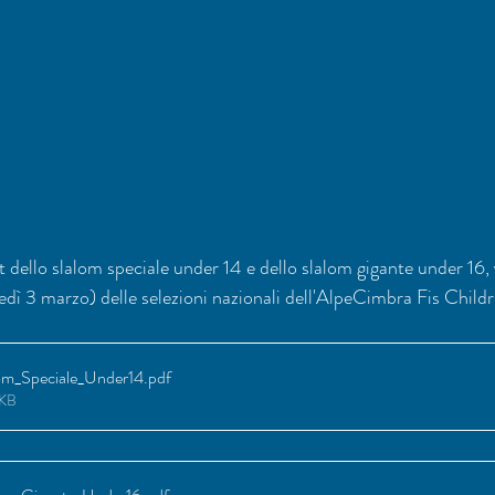
st dello slalom speciale under 14 e dello slalom gigante under 16, v
dì 3 marzo) delle selezioni nazionali dell'AlpeCimbra Fis Chil
alom_Speciale_Under14
.pdf
0KB